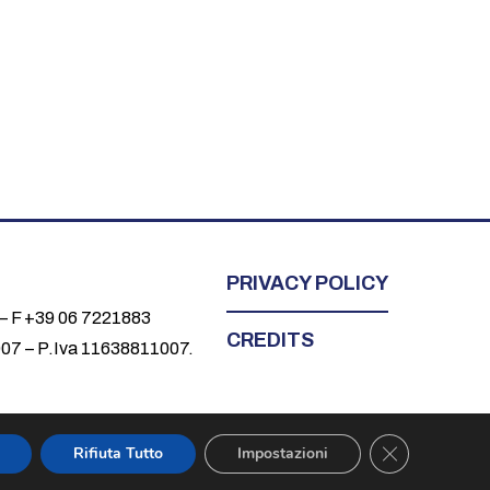
PRIVACY POLICY
 – F +39 06 7221883
CREDITS
1007 – P.Iva 11638811007.
CLOSE GDPR
Rifiuta Tutto
Impostazioni