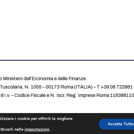
o Ministero dell’Economia e delle Finanze.
a Tuscolana, N. 1055 – 00173 Roma (ITALIA) – T +39 06 722861
48 i.v. – Codice Fiscale e N. Iscr. Reg. Imprese Roma 1163881
izzare i cookie per offrirti la migliore
ned by
Cappelli Identity Design
Accetta Tutto
tivarli nelle
impostazioni
.